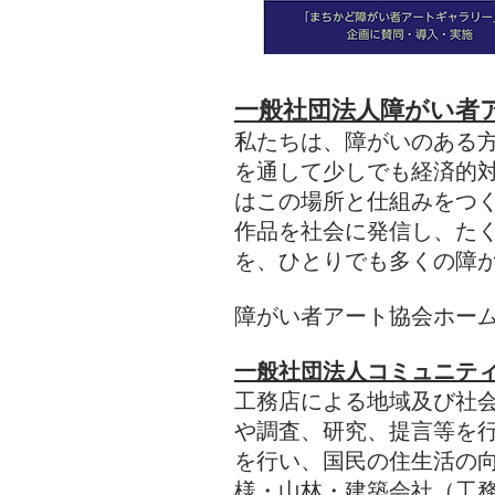
一般社団法人障がい者
私たちは、
障がいのある
を通して少しでも経済的
はこの場所と仕組みをつ
作品を社会に発信し、た
を、ひとりでも多くの障
障がい者アート協会ホー
一般社団法人コミュニテ
工務店による地域及
び社
や調査、研究、提言等を
を行い、国民の住生活の
様・山林・建築会社（工